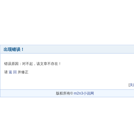
出现错误！
错误原因：对不起，该文章不存在！
请
返 回
并修正
[
关
版权所有©
m2n3小说网