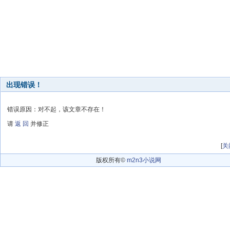
出现错误！
错误原因：对不起，该文章不存在！
请
返 回
并修正
[
关
版权所有©
m2n3小说网