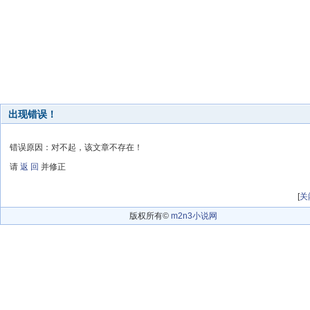
出现错误！
错误原因：对不起，该文章不存在！
请
返 回
并修正
[
关
版权所有©
m2n3小说网