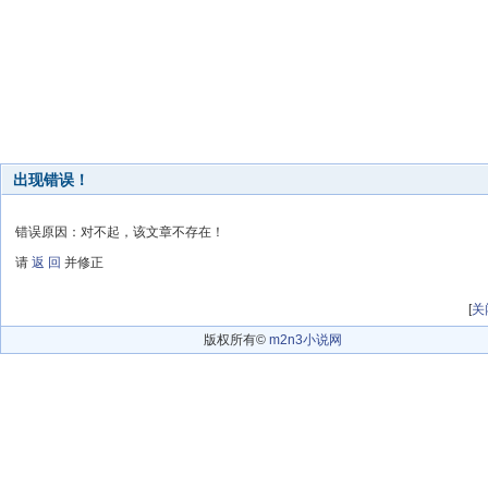
出现错误！
错误原因：对不起，该文章不存在！
请
返 回
并修正
[
关
版权所有©
m2n3小说网