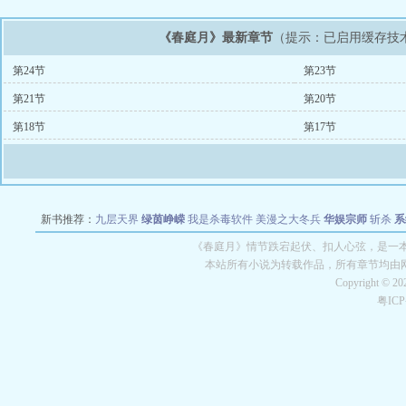
《春庭月》最新章节
（提示：已启用缓存技
第24节
第23节
第21节
第20节
第18节
第17节
新书推荐：
九层天界
绿茵峥嵘
我是杀毒软件
美漫之大冬兵
华娱宗师
斩杀
系
空城
战争天堂
混元道纪
教练万岁
都市全能巨星
绝对交易
全职武神
位面复制
《春庭月》情节跌宕起伏、扣人心弦，是一本
本站所有小说为转载作品，所有章节均由
Copyright © 2
粤IC