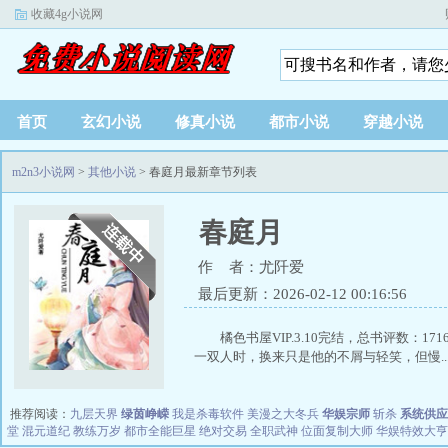
收藏4g小说网
首页
玄幻小说
修真小说
都市小说
穿越小说
m2n3小说网
>
其他小说
> 春庭月最新章节列表
春庭月
作 者：尤阡爱
最后更新：2026-02-12 00:16:56
橘色书屋VIP.3.10完结，总书评数：
一双人时，换来只是他的不屑与轻笑，但慢..
推荐阅读：
九层天界
绿茵峥嵘
我是杀毒软件
美漫之大冬兵
华娱宗师
斩杀
系统供应
堂
混元道纪
教练万岁
都市全能巨星
绝对交易
全职武神
位面复制大师
华娱特效大亨