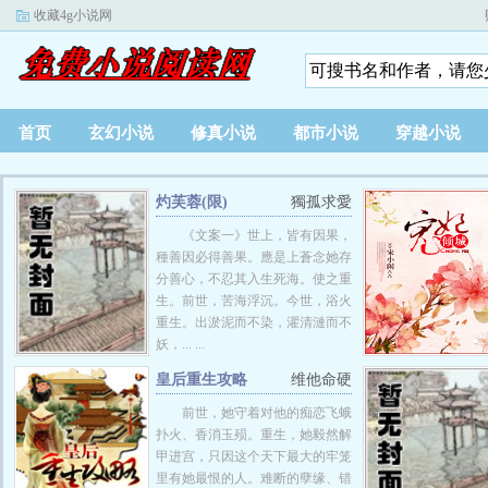
收藏4g小说网
首页
玄幻小说
修真小说
都市小说
穿越小说
灼芙蓉(限)
獨孤求愛
《文案一》世上，皆有因果，
種善因必得善果。應是上蒼念她存
分善心，不忍其入生死海。使之重
生。前世，苦海浮沉。今世，浴火
重生。出淤泥而不染，濯清漣而不
妖，... ...
皇后重生攻略
维他命硬
前世，她守着对他的痴恋飞蛾
扑火、香消玉殒。重生，她毅然解
甲进宫，只因这个天下最大的牢笼
里有她最恨的人。难断的孽缘、错