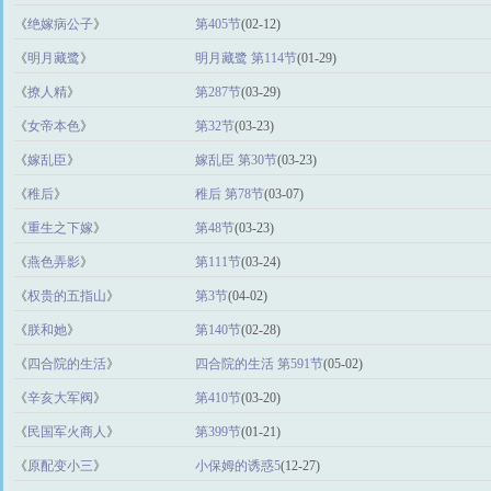
《
绝嫁病公子
》
第405节
(02-12)
《
明月藏鹭
》
明月藏鹭 第114节
(01-29)
《
撩人精
》
第287节
(03-29)
《
女帝本色
》
第32节
(03-23)
《
嫁乱臣
》
嫁乱臣 第30节
(03-23)
《
稚后
》
稚后 第78节
(03-07)
《
重生之下嫁
》
第48节
(03-23)
《
燕色弄影
》
第111节
(03-24)
《
权贵的五指山
》
第3节
(04-02)
《
朕和她
》
第140节
(02-28)
《
四合院的生活
》
四合院的生活 第591节
(05-02)
《
辛亥大军阀
》
第410节
(03-20)
《
民国军火商人
》
第399节
(01-21)
《
原配变小三
》
小保姆的诱惑5
(12-27)