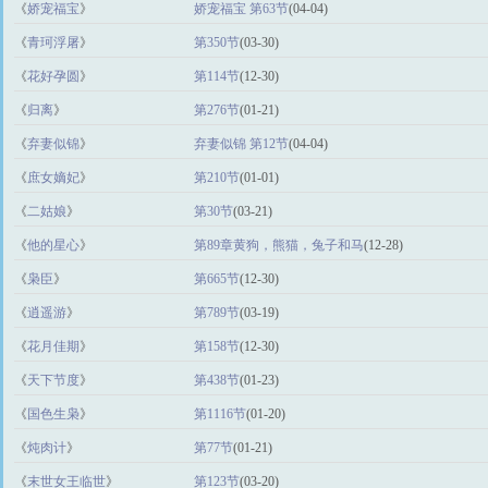
《
娇宠福宝
》
娇宠福宝 第63节
(04-04)
《
青珂浮屠
》
第350节
(03-30)
《
花好孕圆
》
第114节
(12-30)
《
归离
》
第276节
(01-21)
《
弃妻似锦
》
弃妻似锦 第12节
(04-04)
《
庶女嫡妃
》
第210节
(01-01)
《
二姑娘
》
第30节
(03-21)
《
他的星心
》
第89章黄狗，熊猫，兔子和马
(12-28)
《
枭臣
》
第665节
(12-30)
《
逍遥游
》
第789节
(03-19)
《
花月佳期
》
第158节
(12-30)
《
天下节度
》
第438节
(01-23)
《
国色生枭
》
第1116节
(01-20)
《
炖肉计
》
第77节
(01-21)
《
末世女王临世
》
第123节
(03-20)