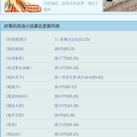
付的痴恋，如双生的水莽，缠住了
她奔... ...
好看的其他小说最近更新列表
《
灼芙蓉(限)
》
75. 喜事(H)(完)
(12-25)
《
宠妃倾城
》
第8节
(03-23)
《
夫荣妻贵
》
第177节
(03-25)
《
皇后重生攻略
》
第138节
(01-20)
《
佣兵天下
》
第一百零五章 执行命令
(05-02)
《
春庭月
》
第24节
(02-12)
《
黑道特种兵
》
第619节
(03-20)
《
重振大明
》
第219节
(01-20)
《
鬼手天医
》
第4节
(03-20)
《
帝胄
》
第333节
(01-20)
《
简妃传
》
第218节
(03-25)