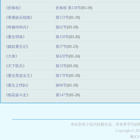
《
折春枝
》
折春枝 第138节
(01-19)
《
青楼娱乐指南
》
第153节
(01-19)
《
终极特种兵
》
第62节
(03-19)
《
重生明珠
》
第150节
(03-20)
《
媚奴重生记
》
第57节
(01-23)
《
大将
》
第420节
(01-24)
《
天下匪兵
》
第33节
(03-19)
《
重生黑道女王
》
第179节
(01-19)
《
重生之悍妇
》
第86节
(01-19)
《
痴花奋斗史
》
第147节
(01-20)
本站所有小说为转载作品，所有章节均由
Copyright © 2
粤IC