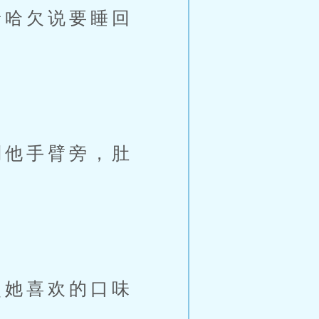
哈欠说要睡回
他手臂旁，肚
她喜欢的口味