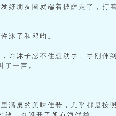
好朋友圈就端着披萨走了，打着
许沐子和邓昀。
许沐子忍不住想动手，手刚伸到
叫了一声。
。
满桌的美味佳肴，几乎都是按照
过敏，也避开了所有海鲜类。