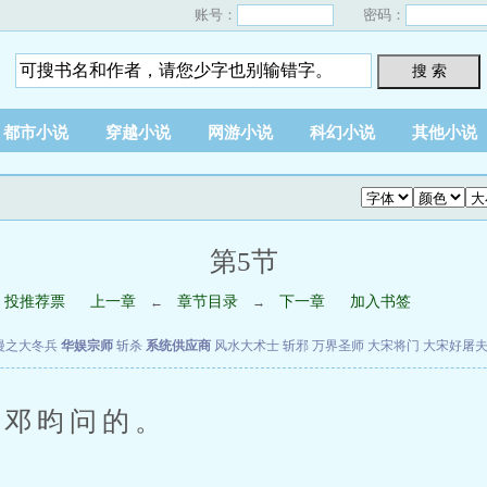
账号：
密码：
搜 索
都市小说
穿越小说
网游小说
科幻小说
其他小说
第5节
投推荐票
上一章
章节目录
下一章
加入书签
←
→
漫之大冬兵
华娱宗师
斩杀
系统供应商
风水大术士
斩邪
万界圣师
大宋将门
大宋好屠
邓昀问的。