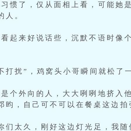
惯了，仅从面相上看，可能她是
的人。
起来好说话些，沉默不语时像个
打扰”，鸡窝头小哥瞬间就松了
个外向的人，大大咧咧地挤入他
邓昀，自己可不可以在餐桌这边拍
们太久，刚好这边灯光足，我随