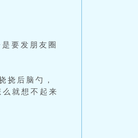
是要发朋友圈
挠挠后脑勺，
怎么就想不起来