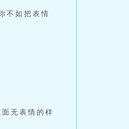
你不如把表情
？
面无表情的样