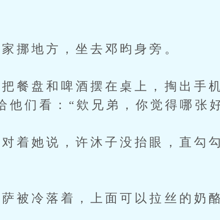
家挪地方，坐去邓昀身旁。
餐盘和啤酒摆在桌上，掏出手机
给他们看：“欸兄弟，你觉得哪张好
着她说，许沐子没抬眼，直勾勾
萨被冷落着，上面可以拉丝的奶酪