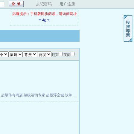
忘记密码
用户注册
温馨提示：手机版同步阅读，请访问网址
m.4g.re
翻页
夜间
夫
超级传奇商店
超级运动专家
超级浮空城
战争天堂
混元道纪
教练万岁
都市全能巨星