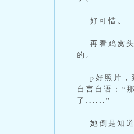
好可惜。
再看鸡窝头小
的。
p好照片，到
自言自语：“
了......”
她倒是知道