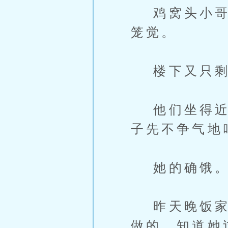
鸡窝头小哥发
笼觉。
楼下又只剩
他们坐得近，
子先不争气地
她的确饿
昨天晚饭家里
做的，知道她