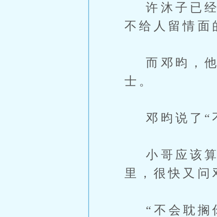
许沐子已经习
不给人留情面
而邓昀，他看
士。
邓昀说了“不
小哥应该算是
里，很快又问
“不会耽搁你