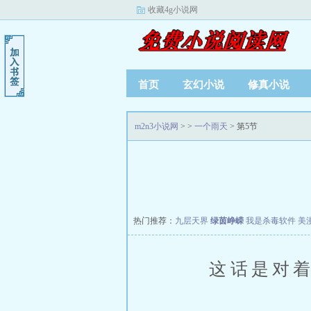
收藏4g小说网
首页
玄幻小说
修真小说
m2n3小说网
>
>
一个雨天
> 第5节
热门推荐：
九层天界
绿茵峥嵘
我是杀毒软件
美
这话是对着