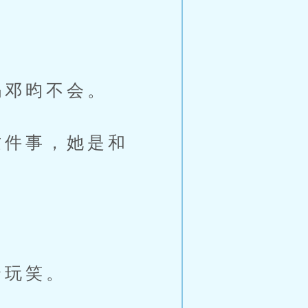
邓昀不会。
件事，她是和
个玩笑。