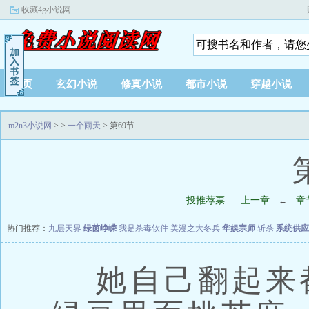
收藏4g小说网
首页
玄幻小说
修真小说
都市小说
穿越小说
m2n3小说网
>
>
一个雨天
> 第69节
投推荐票
上一章
章
←
热门推荐：
九层天界
绿茵峥嵘
我是杀毒软件
美漫之大冬兵
华娱宗师
斩杀
系统供应
她自己翻起来