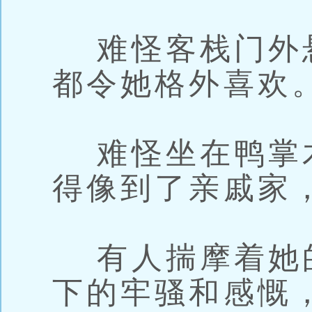
难怪客栈门外
都令她格外喜欢
难怪坐在鸭掌
得像到了亲戚家
有人揣摩着她
下的牢骚和感慨