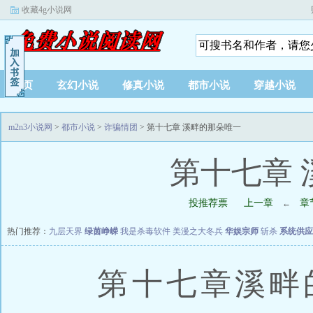
收藏4g小说网
首页
玄幻小说
修真小说
都市小说
穿越小说
m2n3小说网
>
都市小说
>
诈骗情团
> 第十七章 溪畔的那朵唯一
第十七章
投推荐票
上一章
章
←
热门推荐：
九层天界
绿茵峥嵘
我是杀毒软件
美漫之大冬兵
华娱宗师
斩杀
系统供应
第十七章溪畔